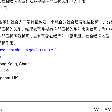
庭社会经济地位和妊娠早期抑郁症状关系中的作用
月1日
382名孕妇社会人口学特征构建一个综合的社会经济地位指标，并
症状的关系。结果发现孕期有抑郁症状的孕妇比例较高，为18.
抑郁症状风险越高，这种现象在经产妇中更明显。社会经济地位
郁起作用。
med.ncbi.nlm.nih.gov/29913379/
伴
:
Hong Kong, China;
d, UK;
ingham, UK