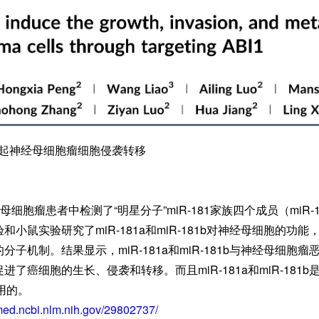
/b 引起神经母细胞瘤细胞侵袭转移
经母细胞瘤患者中检测了“明星分子”miR-181家族四个成员（miR-181a
小鼠实验研究了miR-181a和miR-181b对神经母细胞的功
子机制。结果显示，miR-181a和miR-181b与神经母细胞
了癌细胞的生长、侵袭和转移。而且miR-181a和miR-181
用的。
med.ncbi.nlm.nih.gov/29802737/