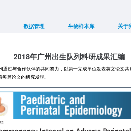
数据管理
生物样本库
关于
数据共享
数据展示
在库样本
简介
团队
目标
项目
项目
背
2018年广州出生队列科研成果汇编
队列通过与合作伙伴的共同努力，以第一完成单位发表英文论文共
绍每篇论文的研究发现。