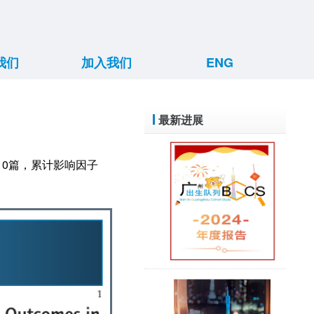
我们
加入我们
ENG
构架
方向
支持
方案
景
博后招聘
如何入组
最新进展
10篇，累计影响因子