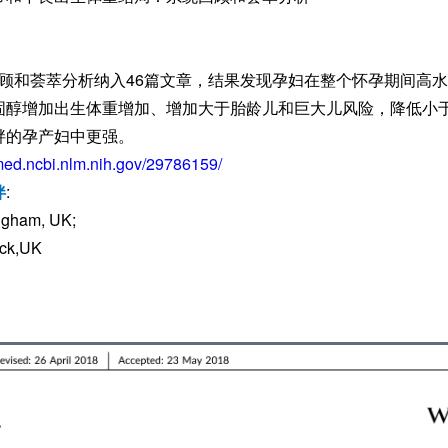
统回顾和荟萃分析纳入46篇文章，结果发现孕妇在整个怀孕期间高
固醇增加出生体重增加、增加大于胎龄儿和巨大儿风险，降低小
胖的孕产妇中更强。
med.ncbi.nlm.nih.gov/29786159/
伴
:
ingham, UK;
ick,UK