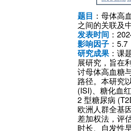
：母体高
题目
之间的关联及
：20
发表时间
：5.7
影响因子
：课
研究成果
展研究，旨在
讨母体高血糖
路径。本研究以
(ISI)、糖化血
2 型糖尿病 (
欧洲人群全基
差加权法，评
时长、自发性