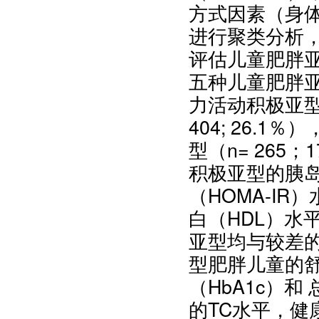
方式因素（身
进行聚类分析
评估儿童肥胖
五种儿童肥胖亚型
力活动积极亚型（
404; 26.1
型（n= 265
积极亚型的胰岛
（HOMA-I
白（HDL）水
亚型均与较差
型肥胖儿童的舒
（HbA1c）
的TC水平，健